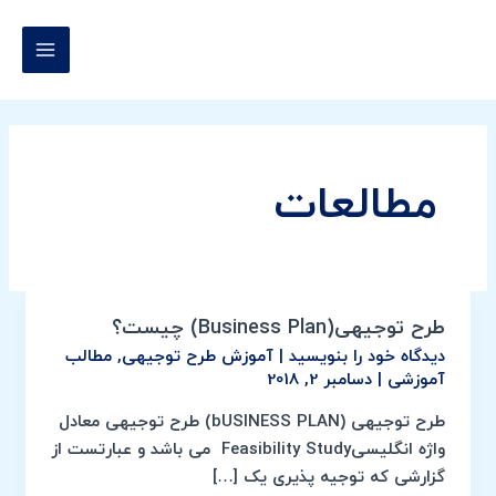
رش
MAIN
ه
MENU
حتوا
مطالعات
طرح توجیهی(Business Plan) چیست؟
طرح
توجیهی(Business
دیدگاه‌ خود را بنویسید
|
آموزش طرح توجیهی
,
مطالب
آموزشی
|
دسامبر 2, 2018
Plan)
چیست؟
طرح توجیهی (bUSINESS PLAN) طرح توجیهی معادل
واژه انگلیسیFeasibility Study می باشد و عبارتست از
گزارشی که توجیه پذیری یک […]