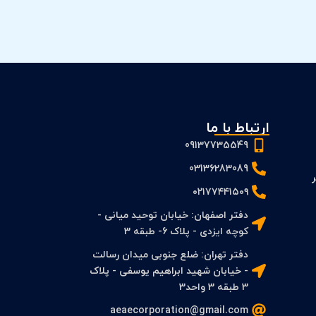
ارتباط با ما
09137735549
03136283089
 PFS و FS بر
۰۲۱۷۷۴۴۱۵۰۹
دفتر اصفهان: خیابان توحید میانی -
کوچه ایزدی - پلاک 6- طبقه 3
دفتر تهران: ضلع جنوبی میدان رسالت
- خیابان شهید ابراهیم یوسفی - پلاک
3 طبقه 3 واحد3
aeaecorporation@gmail.com