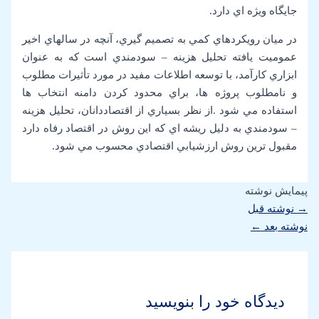
جايگاه ويژه اي دارد.
در ميان رويكردهاي كمي به تصميم گيري، آنچه در سالهاي اخير
عموميت يافته تحليل هزينه – سودمندي است كه به عنوان
ابزاري كارآمد، با توسعه اطلاعات مفيد در مورد تأثيرات مطلوب
و نامطلوب پروژه ها، براي محدود كردن دامنه انتخاب ها
استفاده مي شود .از نظر بسياري از اقتصاددانان، تحليل هزينه
– سودمندي به دليل ريشه اي كه اين روش در اقتصاد رفاه دارد
مقبول ترين روش ارزشيابي اقتصادي محسوب مي شود.
پیمایش نوشته
→
نوشته قبل
نوشته بعد
←
دیدگاه‌ خود را بنویسید