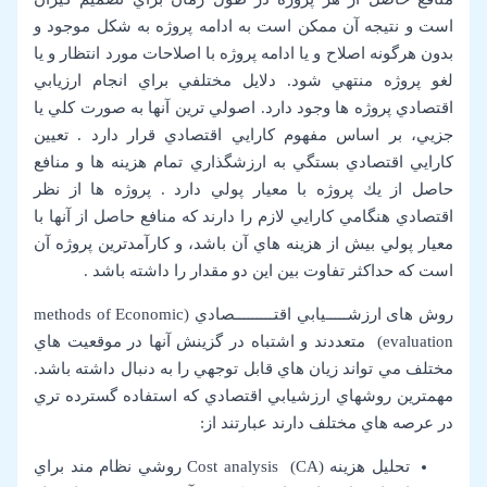
است و نتيجه آن ممكن است به ادامه پروژه به شكل موجود و
بدون هرگونه اصلاح و يا ادامه پروژه با اصلاحات مورد انتظار و يا
لغو پروژه منتهي شود. دلايل مختلفي براي انجام ارزيابي
اقتصادي پروژه ها وجود دارد. اصولي ترين آنها به صورت كلي يا
جزيي، بر اساس مفهوم كارايي اقتصادي قرار دارد . تعيين
كارايي اقتصادي بستگي به ارزشگذاري تمام هزينه ها و منافع
حاصل از يك پروژه با معيار پولي دارد . پروژه ها از نظر
اقتصادي هنگامي كارايي لازم را دارند كه منافع حاصل از آنها با
معيار پولي بيش از هزينه هاي آن باشد، و كارآمدترين پروژه آن
است كه حداكثر تفاوت بين اين دو مقدار را داشته باشد .
روش های ارزشـــــيابي اقتـــــــــصادي (methods of Economic
evaluation) متعددند و اشتباه در گزينش آنها در موقعيت هاي
مختلف مي تواند زيان هاي قابل توجهي را به دنبال داشته باشد.
مهمترين روشهاي ارزشيابي اقتصادي كه استفاده گسترده تري
در عرصه هاي مختلف دارند عبارتند از:
تحليل هزينه (Cost analysis (CA روشي نظام مند براي