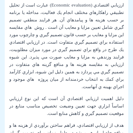
ارزيابي اقتصادي (Economic evaluation) عبارت است از تحليل
تطبيقي راهكارهاي مختلف انجام يك فعاليت، مداخله يا برنامه
بر حسب هزينه ها و پيامدهاي آن. هر فرايند منطقي تصميم
گيري شامل تعيين مزايا و معايب آن است . روش هاي مقايسه
اين مزايا و معايب بر حسب قانون تصميم گيري و چارچوب مورد
استفاده براي تصميم گيري متفاوت است. در ارزيابي اقتصادي
يك طرح در واقع براي تصميم گيري در مورد ميزان مطلوبيت،
فرايند وزندهي به مزايا و معايب صورت مي پذيرد. اين شيوه
ارزيابي به مقايسه هزينه ها و منافع گزينه هاي متفاوت در
تصميم گيري مي پردازد به همين دليل اين شيوه، ابزاري كارآمد
براي كمك به انتخاب خردمندانه از ميان پروژه هاي موجود و
اجراي بهينه ي آنهاست.
دليل اهميت ارزيابي اقتصادي آن است كه اين نوع ارزيابي
اساساً ابزاري جهت تعيين وضيعت تخصيص مناسب منابع در
موقعيت تصميم گيري و كاهش منابع است.
هدف از ارزيابي اقتصادي، فراهم ساختن برآوردي از هزينه ها و
منافع حاصل از هر پروژه در طول زمان براي تصميم گيران