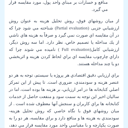
منافع و خسارات بر مبناي واحد پول، مورد مقايسه قرار
مي گيرد.
از ميان روشهاي فوق، روش تحليل هزينه به عنوان روش
ارزشيابي جزيی (Partial evaluation) شناخته مي شود چرا كه
در آن مقايسه اي صورت نمي گيرد و صرفاً به هزينه هاي ناشي
از يك مداخله يا تصميم خاص، نظر دارد. اما سه روش ديگر،
ارزشيابي كامل(Full evaluation ) ناميده مي شوند چرا كه
داراي چارچوب مقايسه اي براي لحاظ كردن هزينه و اثربخشي
دو يا چند مداخله هستند.
براي ارزيابي دقيق اقتصادي هر پروژه يا سيستم، توجه به هر دو
عنصر هزينه و سودمندي، ضروري است. تا پيش از اين تمركز
اصلي كتابخانه ها در امر ارزيابي، بر هزينه ها بوده است، اما در
ساليان اخير اين توجه به سمت سود و منفعت حاصل از خدمات
كتابخانه ها براي كاربران و سنجش آنها معطوف شده است . از
ميان روشهاي فوق با نگاه خاصي كه روش تحليل هزينه-
سودمندي به هزينه ها و منافع دارد و براي مقايسه، هر دو را به
صورت يكپارچه و با مقياسي واحد مورد مقايسه قرار مي دهد،