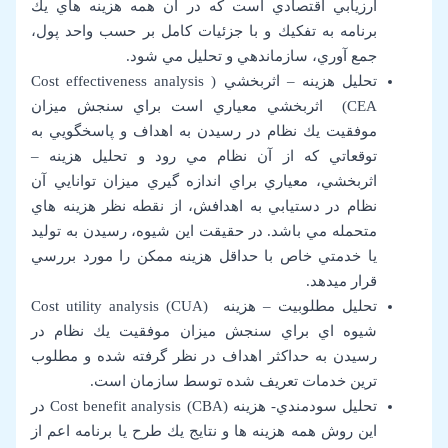
ارزيابي اقتصادي است كه در آن همه هزينه هاي يك
برنامه به تفكيك و با جزئيات كامل بر حسب واحد پول،
جمع آوري، سازماندهي و تحليل مي شود.
تحليل هزينه – اثربخشي (Cost effectiveness analysis
(CEA اثربخشي معياري است براي سنجش ميزان
موفقيت يك نظام در رسيدن به اهداف و پاسخگويي به
توقعاتي كه از آن نظام مي رود و تحليل هزينه –
اثربخشي، معياري براي اندازه گيري ميزان توانايي آن
نظام در دستيابي به اهدافش، از نقطه نظر هزينه هاي
متحمله مي باشد. در حقيقت اين شيوه، رسيدن به توليد
يا خدمتي خاص با حداقل هزينه ممكن را مورد بررسي
قرار ميدهد.
تحلیل مطلوبيت – هزينه (Cost utility analysis (CUA
شيوه اي براي سنجش ميزان موفقيت يك نظام در
رسيدن به حداكثر اهداف در نظر گرفته شده و مطلوب
ترين خدمات تعريف شده توسط سازمان است.
تحلیل سودمندي- هزينه (Cost benefit analysis (CBA در
اين روش همه هزينه ها و نتايج يك طرح يا برنامه اعم از