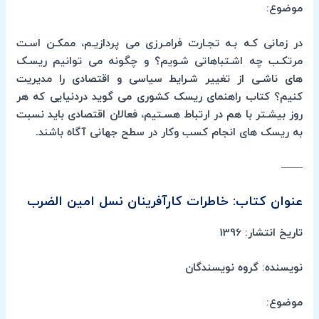
موضوع:
در زمانی کـه بـه تجـارت فرامـرزی می پردازیـم، ممکـن اسـت
مرتکـب چه اشـتباهاتی شـویم؟ و چگونه می توانیم ریسـک
های ناشـی از تغییر شـرایط سیاسی و اقتصادی را مدیریت
کنیم؟ کتاب راهنمای ریسک کشوری می گوید دردنیایی که هر
روز بیشـتر با هم در ارتباط هسـتیم، فعالان اقتصادی باید نسبت
به ریسک های انجام کسب وکار در سطح جهانی آگاه باشند.
——
عنوان کتاب: خاطرات کارآفرینان نسل امین الضرب
تاریخ انتشار: 1396
نویسنده: گروه نویسندگان
موضوع: