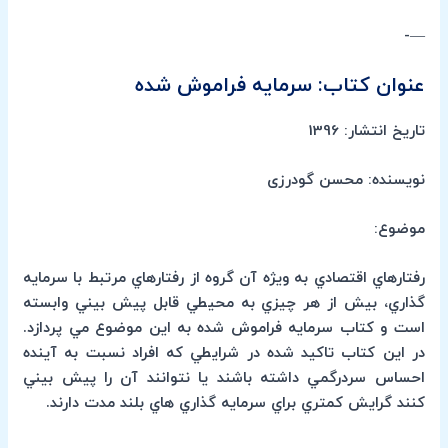
—-
عنوان کتاب: سرمایه فراموش شده
تاریخ انتشار: 1396
نویسنده: محسن گودرزی
موضوع:
رفتارهاي اقتصادي به ويژه آن گروه از رفتارهاي مرتبط با سرمايه
گذاري، بيش از هر چيزي به محيطي قابل پيش بيني وابسته
است و كتاب سرمايه فراموش شده به اين موضوع مي پردازد.
در اين كتاب تاكيد شده در شرايطي كه افراد نسبت به آينده
احساس سردرگمي داشته باشند يا نتوانند آن را پيش بيني
كنند گرايش كمتري براي سرمايه گذاري هاي بلند مدت دارند.