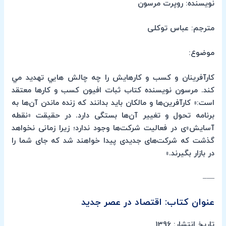
نویسنده: روپرت مرسون
مترجم: عباس توکلی
موضوع:
كارآفرينان و كسب و كارهايش را چه چالش هايي تهديد مي
كند. مرسون نويسنده كتاب ثبات افيون كسب و كارها معتقد
است:« کارآفرین‌ها و مالکان باید بدانند که زنده ماندن آن‌ها به
برنامه تحول و تغییر آن‌ها بستگی دارد. در حقیقت «نقطه
آسایش»ی در فعالیت شرکت‌ها وجود ندارد؛ زیرا زمانی نخواهد
گذشت که شرکت‌های جدیدی پیدا خواهند شد که جای شما را
در بازار بگیرند.»
—–
عنوان کتاب: اقتصاد در عصر جدید
تاریخ انتشار: 1396