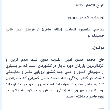
تاریخ انتشار: 1396
نویسنده: شیرین مهدوی
مترجم: منصوره اتحادیه (نظام مافی) / فرحناز امیر خانی
حسینک لو
موضوع:
حاج محمد حسن امين الضرب بدون شك مهم ترين و
اثرگذارترين بازرگان دوره قاجار در كشورمان است كه در بسياري
از شهرهاي كشور و حتي چند كشور اروپايي دفتر و نمايندگي
داشت. در كتاب زندگي نامه محمد حسن كمپاني كه ناصرالدين
شاه به خاطر مديريت ضرابخانه لقب امين الضرب را به او داده
بود، شيرين مهدوي به زندگي و نقش او در توسعه كشور در
دوره قاجار پرداخته است.
—–