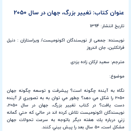
عنوان کتاب: تغییر بزرگ، جهان در سال 2050
تاریخ انتشار: 1394
نویسنده: جمعی از نویسندگان اکونومیست/ ویراستاران : دنیل
فرانکلین، جان اندروز
مترجم: سعید ارکان زاده یزدی
موضوع:
نگاه به آينده چگونه است؟ پيشرفت و توسعه چگونه جهان
2050 را شكل مي دهد؟ چطور مي توان به به تصويري از آينده
دست يافت؟ در كتاب تغيير بزرگ، جهان در سال 2050،
نويسندگان اكونوميست تلاش كرده اند در حالي كه حتي گمانه
زني درباره يك هفته ديگر باتوجه به سرعت تحولات جهان
مشكل است، 50 سال بعد را پيش بيني كنند.