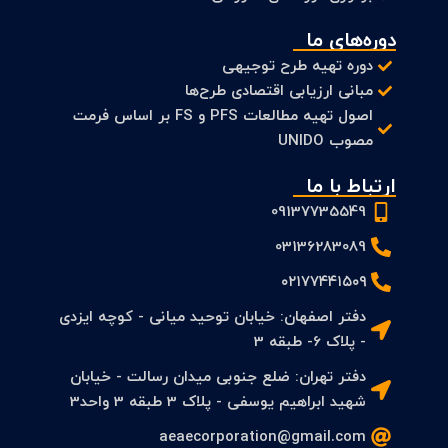
دوره‌های ما
دوره تهیه طرح توجیهی
مبانی ارزیابی اقتصادی طرح‌ها
اصول تهیه مطالعات PFS و FS بر اساس فرمت
مصوب UNIDO
ارتباط با ما
09137735549
03136283089
۰۲۱۷۷۴۴۱۵۰۹
دفتر اصفهان: خیابان توحید میانی - کوچه ایزدی
- پلاک 6- طبقه 3
دفتر تهران: ضلع جنوبی میدان رسالت - خیابان
شهید ابراهیم یوسفی - پلاک 3 طبقه 3 واحد3
aeaecorporation@gmail.com