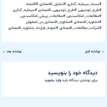
#بسته_سرمایه_گذاری #تحلیل_اقتصادی #اقتصاد
#طرح_توجیهی #طرح_توجیهی_اقتصادی #سرمایه_گذاری
#مطالعات_امکانسنجی #مطالعات_پیش_امکانسنجی
#مشاوره_اقتصادی #مشاوره_اقتصادی_در_اصفهان
#شرکت_مطالعات_اقتصادی #نمونه_قرارداد_مشاوره_اقتصادی
→
نوشته قبل
نوشته بعد
←
دیدگاه‌ خود را بنویسید
برای نوشتن دیدگاه باید
وارد بشوید
.