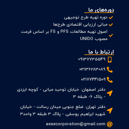
دوره‌های ما
دوره تهیه طرح توجیهی
مبانی ارزیابی اقتصادی طرح‌ها
اصول تهیه مطالعات PFS و FS بر اساس فرمت
مصوب UNIDO
ارتباط با ما
09137735549
03136283089
۰۲۱۷۷۴۴۱۵۰۹
دفتر اصفهان: خیابان توحید میانی - کوچه ایزدی
- پلاک 6- طبقه 3
دفتر تهران: ضلع جنوبی میدان رسالت - خیابان
شهید ابراهیم یوسفی - پلاک 3 طبقه 3 واحد3
aeaecorporation@gmail.com