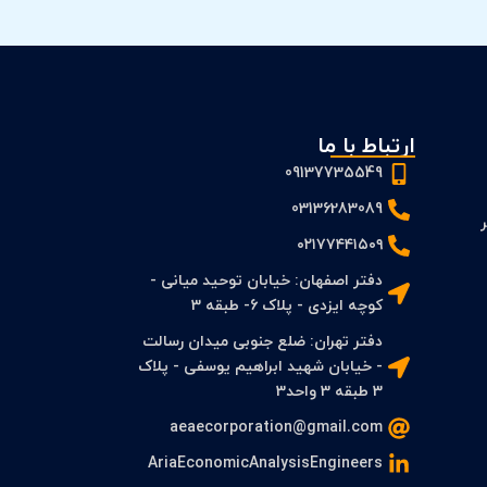
ارتباط با ما
09137735549
03136283089
 PFS و FS بر
۰۲۱۷۷۴۴۱۵۰۹
دفتر اصفهان: خیابان توحید میانی -
کوچه ایزدی - پلاک 6- طبقه 3
دفتر تهران: ضلع جنوبی میدان رسالت
- خیابان شهید ابراهیم یوسفی - پلاک
3 طبقه 3 واحد3
aeaecorporation@gmail.com
AriaEconomicAnalysisEngineers