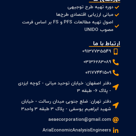
دوره تهیه طرح توجیهی
مبانی ارزیابی اقتصادی طرح‌ها
اصول تهیه مطالعات PFS و FS بر اساس فرمت
مصوب UNIDO
ارتباط با ما
09137735549
03136283089
۰۲۱۷۷۴۴۱۵۰۹
دفتر اصفهان: خیابان توحید میانی - کوچه ایزدی
- پلاک 6- طبقه 3
دفتر تهران: ضلع جنوبی میدان رسالت - خیابان
شهید ابراهیم یوسفی - پلاک 3 طبقه 3 واحد3
aeaecorporation@gmail.com
AriaEconomicAnalysisEngineers