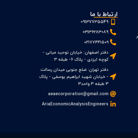
ارتباط با ما
09137735549
03136283089
 PFS و FS بر
۰۲۱۷۷۴۴۱۵۰۹
دفتر اصفهان: خیابان توحید میانی -
کوچه ایزدی - پلاک 6- طبقه 3
دفتر تهران: ضلع جنوبی میدان رسالت
- خیابان شهید ابراهیم یوسفی - پلاک
3 طبقه 3 واحد3
aeaecorporation@gmail.com
AriaEconomicAnalysisEngineers