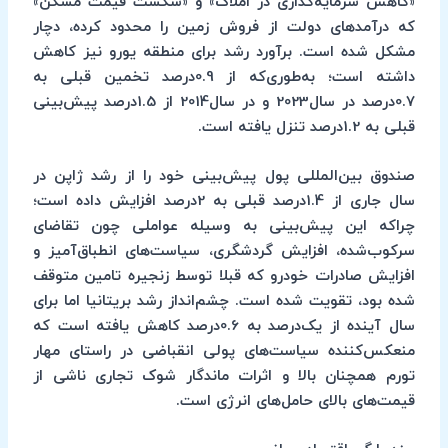
«کاهش سرمایه‌گذاری در املاک» و «شکست قیمت مسکن»
که درآمدهای دولت از فروش زمین را محدود کرده، دچار
مشکل شده است. برآورد رشد برای منطقه یورو نیز کاهش
داشته است؛ به‌طوری‌که از 0.9درصد تخمین قبلی به
0.7درصد در سال2023 و در سال2014 از 1.5درصد پیش‌بینی
قبلی به 1.2درصد تنزل یافته است.
صندوق بین‌المللی پول پیش‌بینی خود را از رشد ژاپن در
سال جاری از 1.4درصد قبلی به 2درصد افزایش داده است؛
چراکه این پیش‌بینی به وسیله عواملی چون تقاضای
سرکوب‌شده، افزایش گردشگری، سیاست‌های انطباق‌آمیز و
افزایش صادرات خودرو که قبلا توسط زنجیره تامین متوقف
شده بود، تقویت شده است. چشم‌انداز رشد بریتانیا اما برای
سال آینده از یک‌درصد به 0.6درصد کاهش یافته است که
منعکس‌کننده سیاست‌های پولی انقباضی در راستای مهار
تورم همچنان بالا و اثرات ماندگار شوک تجاری ناشی از
قیمت‌های بالای حامل‌های انرژی است.