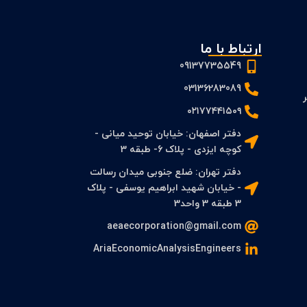
ارتباط با ما
09137735549
03136283089
 PFS و FS بر
۰۲۱۷۷۴۴۱۵۰۹
دفتر اصفهان: خیابان توحید میانی -
کوچه ایزدی - پلاک 6- طبقه 3
دفتر تهران: ضلع جنوبی میدان رسالت
- خیابان شهید ابراهیم یوسفی - پلاک
3 طبقه 3 واحد3
aeaecorporation@gmail.com
AriaEconomicAnalysisEngineers