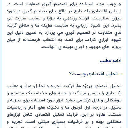
چارچوب مورد استفاده براي تصميم گيري متفاوت است. در
ارزيابي اقتصادی يك طرح در واقع براي تصميم گيري در مورد
ميزان مطلوبيت، فرايند وزندهي به مزايا و معايب صورت مي
پذيرد. اين شيوه ارزيابي به مقايسه هزينه ها و منافع گزينه
هاي متفاوت در تصميم گيري مي پردازد به همين دليل اين
شيوه، ابزاري كارآمد براي كمك به انتخاب خردمندانه از ميان
پروژه هاي موجود و اجراي بهينه ي آنهاست.
ادامه مطلب
– تحلیل اقتصادی چیست؟
تحلیل اقتصادی پروژه ها، فرآیند تجزیه و تحلیل، مزایا و معایب
یک طرح را بررسی می کند و جنبه های مختلف یک موضوع را
موشکافی و قابل درک می نماید. ابزار مورد استفاده برای تجزیه و
تحلیل، در درجه اول فرمول ها و تکنیک های آمار و ریاضیات
هستند. علاوه بر این، فرآیند تحلیل اقتصادی شامل ابزارهای
مختلفی بوده و بر فرضیات بسیاری مبتنی است. تجزیه و