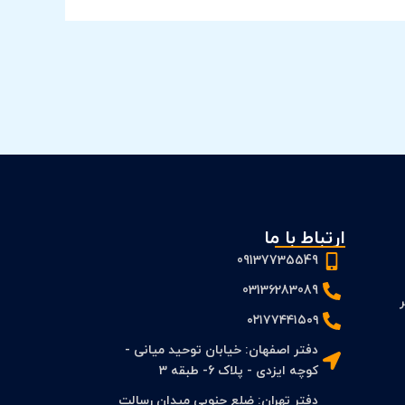
ارتباط با ما
09137735549
03136283089
 PFS و FS بر
۰۲۱۷۷۴۴۱۵۰۹
دفتر اصفهان: خیابان توحید میانی -
کوچه ایزدی - پلاک 6- طبقه 3
دفتر تهران: ضلع جنوبی میدان رسالت