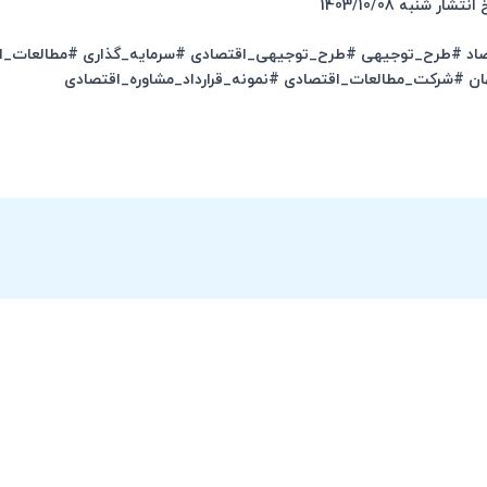
صاد #طرح_توجیهی #طرح_توجیهی_اقتصادی #سرمایه_گذاری #مطالعات_
ن #شرکت_مطالعات_اقتصادی #نمونه_قرارداد_مشاوره_اقتصادی