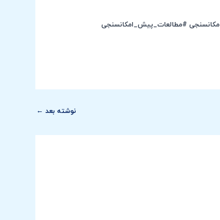
امکانسنجی #مطالعات_پیش_امکانسنجی
نوشته بعد
←