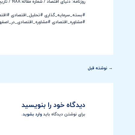
روزنامه: دنیای اقتصاد / شماره مقاله:6188 / تاریخ انتشار شنبه 1403/10/08
#بسته_سرمایه_گذاری #تحلیل_اقتصادی #اقت
#مشاوره_اقتصادی #مشاوره_اقتصادی_در_اصفها
→
نوشته قبل
دیدگاه‌ خود را بنویسید
برای نوشتن دیدگاه باید
وارد بشوید
.