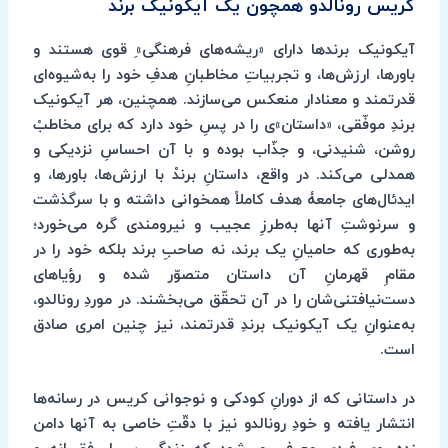
کریس رونالدو همچون یک آیکونیک برند
آیکونیک برندها دارای «ریشه‌های فرهنگی»ِ قوی هستند و
باورها، ارزش‌ها، و تجربیاتِ مخاطبانِ هدفِ خود را به‌شیوه‌ای
قدرتمند و معنادار منعکس می‌سازند. همچنین، هر آیکونیک
برندِ موفّقی، «داستان»ی را در پسِ خود دارد که برای مخاطبْ
روشن، شنیدنی، و جذّاب بوده و با آن احساسِ نزدیکی و
همدلی می‌کند. در واقع، داستانِ برندْ با ارزش‌ها، باورها، و
ایدئال‌های جامعۀ هدف کاملاً همخوانی داشته و با سرگذشت
و سرنوشتِ آنها به‌طرزِ عجیب و نیرومندی گره می‌خورد؛
به‌طوری که حامیانِ یک برند، نه صاحبِ برند بلکه خود را در
مقامِ قهرمانِ آن داستان متصوّر شده و رؤیاهای
دست‌نیافتنی‌شان را در آن تحقّق می‌بخشند. در موردِ رونالدو،
به‌عنوانِ یک آیکونیک برندِ قدرتمند، نیز چنین امری صادق
است.
در داستانی که از دورانِ کودکی و نوجوانی کریس در رسانه‌ها
انتشار یافته و خودِ رونالدو نیز با دقّتِ خاصی به آنها دامن