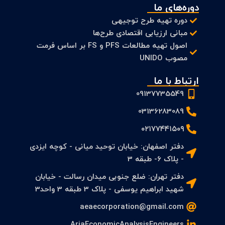
دوره‌های ما
دوره تهیه طرح توجیهی
مبانی ارزیابی اقتصادی طرح‌ها
اصول تهیه مطالعات PFS و FS بر اساس فرمت
مصوب UNIDO
ارتباط با ما
09137735549
03136283089
۰۲۱۷۷۴۴۱۵۰۹
دفتر اصفهان: خیابان توحید میانی - کوچه ایزدی
- پلاک 6- طبقه 3
دفتر تهران: ضلع جنوبی میدان رسالت - خیابان
شهید ابراهیم یوسفی - پلاک 3 طبقه 3 واحد3
aeaecorporation@gmail.com
AriaEconomicAnalysisEngineers