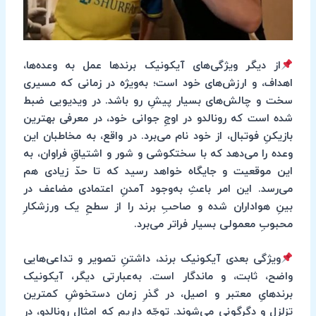
از دیگر ویژگی‌های آیکونیک برندها عمل به وعده‌ها،
اهداف، و ارزش‌های خود است؛ به‌ویژه در زمانی که مسیری
سخت و چالش‌های بسیار پیشِ رو باشد. در ویدیویی ضبط
شده است که رونالدو در اوجِ جوانی خود، در معرفی بهترین
بازیکنِ فوتبال، از خود نام می‌برد. در واقع، به مخاطبان این
وعده را می‌دهد که با سختکوشی و شور و اشتیاقِ فراوان، به
این موقعیت و جایگاه خواهد رسید که تا حدّ زیادی هم
می‌رسد. این امر باعثِ به‌وجود آمدنِ اعتمادی مضاعف در
بینِ هواداران شده و صاحبِ برند را از سطحِ یک ورزشکارِ
محبوبِ معمولی بسیار فراتر می‌برد.
ویژگی بعدی آیکونیک برند، داشتنِ تصویر و تداعی‌هایی
واضح، ثابت، و ماندگار است. به‌عبارتی دیگر، آیکونیک
برندهایِ معتبر و اصیل، در گذرِ زمان دستخوشِ کمترین
تزلزل و دگرگونی می‌شوند. توجّه داریم که امثالِ رونالدو، در