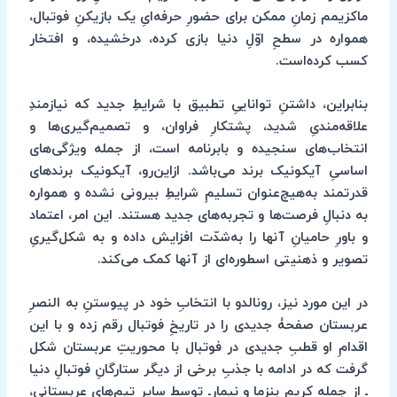
ماکزیمم زمانِ ممکن برای حضورِ حرفه‌ایِ یک بازیکنِ فوتبال،
همواره در سطحِ اوّلِ دنیا بازی کرده، درخشیده، و افتخار
کسب کرده‌است.
بنابراین، داشتنِ تواناییِ تطبیق با شرایطِ جدید که نیازمندِ
علاقه‌مندیِ شدید، پشتکارِ فراوان، و تصمیم‌گیری‌ها و
انتخاب‌های سنجیده و بابرنامه است، از جمله ویژگی‌های
اساسیِ آیکونیک برند می‌باشد. از‌این‌رو، آیکونیک برندهای
قدرتمند به‌هیچ‌عنوان تسلیمِ شرایطِ بیرونی نشده و همواره
به دنبالِ فرصت‌ها و تجربه‌های جدید هستند. این امر، اعتماد
و باورِ حامیانِ آنها را به‌شدّت افزایش داده و به شکل‌گیریِ
تصویر و ذهنیتی اسطوره‌ای از آنها کمک می‌کند.
در این مورد نیز، رونالدو با انتخابِ خود در پیوستنِ به النصرِ
عربستان صفحۀ‌ جدیدی را در تاریخِ فوتبال رقم زده و با این
اقدامِ او قطبِ جدیدی در فوتبال با محوریتِ عربستان شکل
گرفت که در ادامه با جذبِ برخی از دیگر ستارگانِ فوتبالِ دنیا
ـ از جمله کریم بنزما و نیمارـ توسط سایر تیم‌های عربستانی،