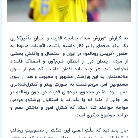
به گزارش “ورزش سه”، چنانچه قدرت و میزانِ تأثیرگذاری
یک برندِ حرفه‌ای را در نظر داشته باشیم، اتّفاقاتِ مربوط به
حضورِ «کریس رونالدو» در ایران و استقبال و واکنشِ بخشی
از مردم، چندان دور از انتظار، شرم‌آور، و اسفناک قلمداد
نخواهد شد. هر چند باید اذعان داشت که هم از سوی
علاقه‌مندان به این ورزشکارِ مشهور و محبوب و هم از سوی
مسئولینِ امر، می‌توانست به صورتِ بهتر و کنترل‌شده‌تری
عمل شود. امّا در مجموع، برندهای قدرتمندی چون رونالدو در
هر جایی از دنیا که پا بگذارند با استقبالِ پُرشکوهِ مردمی
مواجه خواهند شد؛ البته که کنترلِ امور و داشتنِ نظم و
برنامه موضوعِ دیگری است.
حال باید دید که علّتِ اصلی این شدّت از محبوبیتِ رونالدو