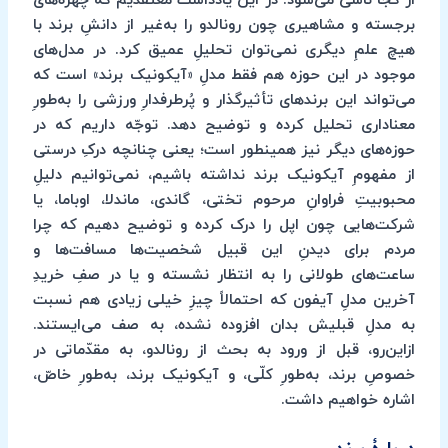
از کجا ناشی می‌شود. در این یادداشت معتقدیم که چهره‌های
برجسته و مشاهیری چون رونالدو را به‌غیر از دانشِ برند با
هیچ علمِ دیگری نمی‌توان تحلیلِ عمیق کرد. در مدل‌های
موجود در این حوزه هم فقط مدلِ «آیکونیک برند» است که
می‌تواند این برندهای تأثیرگذار و پُرطرفدارِ ورزشی را به‌طورِ
معناداری تحلیل کرده و توضیح دهد. توجّه داریم که در
حوزه‌های دیگر نیز همینطور است؛ یعنی چنانچه درکِ درستی
از مفهومِ آیکونیک برند نداشته باشیم، نمی‌توانیم دلیلِ
محبوبیتِ فراوانِ مرحوم تختی، گاندی، ماندلا، اوباما، یا
شرکت‌هایی چون اپل را درک کرده و توضیح دهیم که چرا
مردم برای دیدنِ این قبیل شخصیت‌ها مسافت‌ها و
ساعت‌های طولانی را به انتظار نشسته و یا در صفِ خریدِ
آخرین مدلِ آیفون که احتمالاً چیزِ خیلی زیادی هم نسبت
به مدلِ قبلیش بدان افزوده نشده، به صف می‌ایستند.
ازاین‌رو، قبل از ورود به بحث از رونالدو، به مقدّماتی در
خصوصِ برند، به‌طورِ کلّی، و آیکونیک برند، به‌طورِ خاصّ،
اشاره خواهیم داشت.