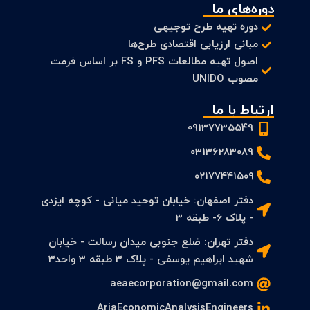
دوره‌های ما
دوره تهیه طرح توجیهی
مبانی ارزیابی اقتصادی طرح‌ها
اصول تهیه مطالعات PFS و FS بر اساس فرمت
مصوب UNIDO
ارتباط با ما
09137735549
03136283089
۰۲۱۷۷۴۴۱۵۰۹
دفتر اصفهان: خیابان توحید میانی - کوچه ایزدی
- پلاک 6- طبقه 3
دفتر تهران: ضلع جنوبی میدان رسالت - خیابان
شهید ابراهیم یوسفی - پلاک 3 طبقه 3 واحد3
aeaecorporation@gmail.com
AriaEconomicAnalysisEngineers