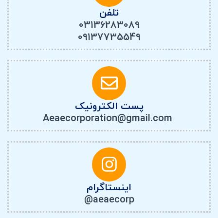
تلفن
03136283089
09137735549
پست الکترونیک
Aeaecorporation@gmail.com
اینستاگرام
aeaecorp@