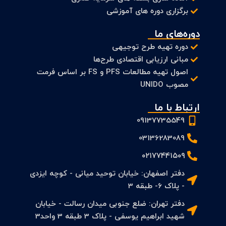
برگزاری دوره های آموزشی
دوره‌های ما
دوره تهیه طرح توجیهی
مبانی ارزیابی اقتصادی طرح‌ها
اصول تهیه مطالعات PFS و FS بر اساس فرمت
مصوب UNIDO
ارتباط با ما
09137735549
03136283089
۰۲۱۷۷۴۴۱۵۰۹
دفتر اصفهان: خیابان توحید میانی - کوچه ایزدی
- پلاک 6- طبقه 3
دفتر تهران: ضلع جنوبی میدان رسالت - خیابان
شهید ابراهیم یوسفی - پلاک 3 طبقه 3 واحد3