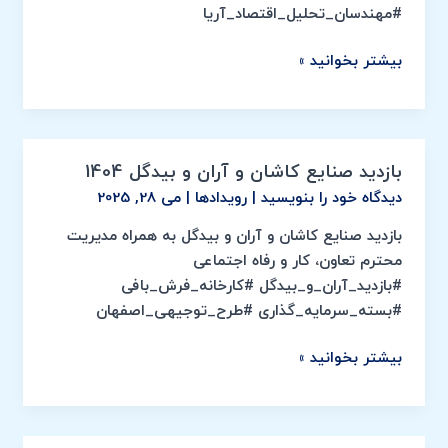
گذاری
#مهندسان_تحلیل_اقتصاد_آریا
استان
اصفهان
بیشتر بخوانید »
ایزینکس
شهریور
1404
بازدید صنایع کاشان و آران و بیدگل 1404
بازدید
صنایع
دیدگاه‌ خود را بنویسید
|
رویدادها
|
می 28, 2025
کاشان
بازدید صنایع کاشان و آران و بیدگل به همراه مدیریت
و
محترم تعاون، کار و رفاه اجتماعی
آران
#بازدید_آران_و_بیدگل #کارخانه_فرش_بافی
و
#بسته_سرمایه_گذاری #طرح_توجیهی_اصفهان
بیدگل
1404
بیشتر بخوانید »