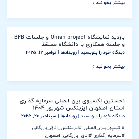
بیشتر بخوانید »
بازدید نمایشگاه Oman project و جلسات B2B
بازدید
و جلسه همکاری با دانشگاه مسقط
نمایشگاه
دیدگاه‌ خود را بنویسید
|
رویدادها
|
نوامبر 12, 2025
Oman
project
بیشتر بخوانید »
و
جلسات
B2B
و
جلسه
نخستین اکسپوی بین المللی سرمایه گذاری
نخستین
همکاری
استان اصفهان ایزینکس شهریور 1404
اکسپوی
با دانشگاه مسقط
دیدگاه‌ خود را بنویسید
|
رویدادها
|
سپتامبر 20, 2025
بین
المللی
#اکسپو_بین_المللی #ایزینکس_اتاق_بازرگانی
سرمایه
#سرمایه_گذاری #اتاق_بازرگانی_اصفهان