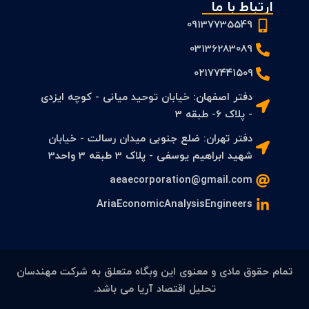
ارتباط با ما
09137735549
03136283089
۰۲۱۷۷۴۴۱۵۰۹
دفتر اصفهان: خیابان توحید میانی - کوچه ایزدی
- پلاک 6- طبقه 3
دفتر تهران: ضلع جنوبی میدان رسالت - خیابان
شهید ابراهیم یوسفی - پلاک 3 طبقه 3 واحد3
aeaecorporation@gmail.com
AriaEconomicAnalysisEngineers
تمام حقوق مادی و معنوی این وبگاه متعلق به شرکت مهندسان
تحلیل اقتصاد آریا می باشد.