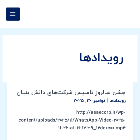
رش
MAIN
ه
MENU
حتوا
رویدادها
جشن سالروز تاسیس شرکت‌های دانش بنیان
جشن
سالروز
رویدادها
|
نوامبر 26, 2025
تاسیس
http://aeaecorp.ir/wp-
شرکت‌های
content/uploads/2025/11/WhatsApp-Video-2025-
دانش
11-26-at-16.17.39_12dc0c00.mp4
بنیان