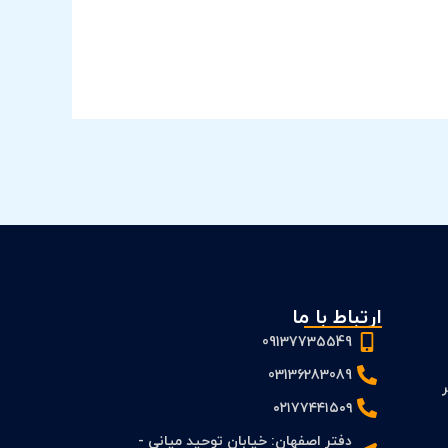
ارتباط با ما
09137735549
03136283089
 PFS و FS بر
۰۲۱۷۷۴۴۱۵۰۹
دفتر اصفهان: خیابان توحید میانی -