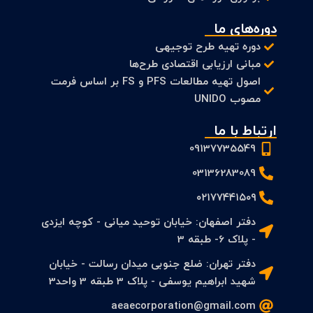
دوره‌های ما
دوره تهیه طرح توجیهی
مبانی ارزیابی اقتصادی طرح‌ها
اصول تهیه مطالعات PFS و FS بر اساس فرمت
مصوب UNIDO
ارتباط با ما
09137735549
03136283089
۰۲۱۷۷۴۴۱۵۰۹
دفتر اصفهان: خیابان توحید میانی - کوچه ایزدی
- پلاک 6- طبقه 3
دفتر تهران: ضلع جنوبی میدان رسالت - خیابان
شهید ابراهیم یوسفی - پلاک 3 طبقه 3 واحد3
aeaecorporation@gmail.com