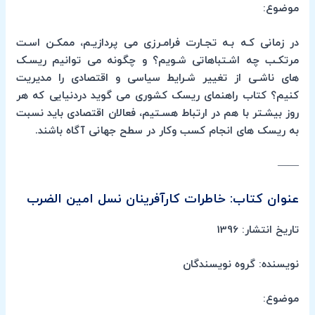
موضوع:
در زمانی کـه بـه تجـارت فرامـرزی می پردازیـم، ممکـن اسـت
مرتکـب چه اشـتباهاتی شـویم؟ و چگونه می توانیم ریسـک
های ناشـی از تغییر شـرایط سیاسی و اقتصادی را مدیریت
کنیم؟ کتاب راهنمای ریسک کشوری می گوید دردنیایی که هر
روز بیشـتر با هم در ارتباط هسـتیم، فعالان اقتصادی باید نسبت
به ریسک های انجام کسب وکار در سطح جهانی آگاه باشند.
——
عنوان کتاب: خاطرات کارآفرینان نسل امین الضرب
تاریخ انتشار: 1396
نویسنده: گروه نویسندگان
موضوع: