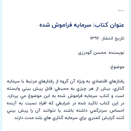
—-
عنوان کتاب: سرمایه فراموش شده
تاریخ انتشار: 1396
نویسنده: محسن گودرزی
موضوع:
رفتارهاي اقتصادي به ويژه آن گروه از رفتارهاي مرتبط با سرمايه
گذاري، بيش از هر چيزي به محيطي قابل پيش بيني وابسته
است و كتاب سرمايه فراموش شده به اين موضوع مي پردازد.
در اين كتاب تاكيد شده در شرايطي كه افراد نسبت به آينده
احساس سردرگمي داشته باشند يا نتوانند آن را پيش بيني
كنند گرايش كمتري براي سرمايه گذاري هاي بلند مدت دارند.