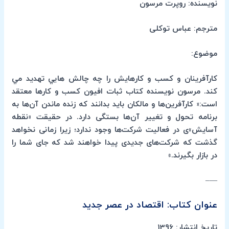
نویسنده: روپرت مرسون
مترجم: عباس توکلی
موضوع:
كارآفرينان و كسب و كارهايش را چه چالش هايي تهديد مي
كند. مرسون نويسنده كتاب ثبات افيون كسب و كارها معتقد
است:« کارآفرین‌ها و مالکان باید بدانند که زنده ماندن آن‌ها به
برنامه تحول و تغییر آن‌ها بستگی دارد. در حقیقت «نقطه
آسایش»ی در فعالیت شرکت‌ها وجود ندارد؛ زیرا زمانی نخواهد
گذشت که شرکت‌های جدیدی پیدا خواهند شد که جای شما را
در بازار بگیرند.»
—–
عنوان کتاب: اقتصاد در عصر جدید
تاریخ انتشار: 1396