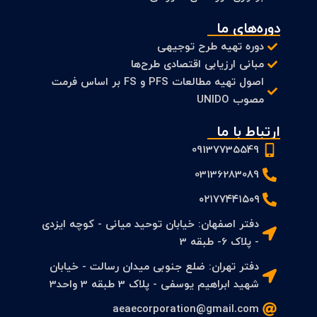
دوره‌های ما
دوره تهیه طرح توجیهی
مبانی ارزیابی اقتصادی طرح‌ها
اصول تهیه مطالعات PFS و FS بر اساس فرمت
مصوب UNIDO
ارتباط با ما
09137735549
03136283089
۰۲۱۷۷۴۴۱۵۰۹
دفتر اصفهان: خیابان توحید میانی - کوچه ایزدی
- پلاک 6- طبقه 3
دفتر تهران: ضلع جنوبی میدان رسالت - خیابان
شهید ابراهیم یوسفی - پلاک 3 طبقه 3 واحد3
aeaecorporation@gmail.com