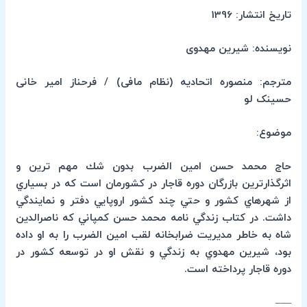
تاریخ انتشار: 1396
نویسنده: شیرین مهدوی
مترجم: منصوره اتحادیه (نظام مافی) / فرحناز امیر خانی
حسینک لو
موضوع:
حاج محمد حسن امين الضرب بدون شك مهم ترين و
اثرگذارترين بازرگان دوره قاجار در كشورمان است كه در بسياري
از شهرهاي كشور و حتي چند كشور اروپايي دفتر و نمايندگي
داشت. در كتاب زندگي نامه محمد حسن كمپاني كه ناصرالدين
شاه به خاطر مديريت ضرابخانه لقب امين الضرب را به او داده
بود، شيرين مهدوي به زندگي و نقش او در توسعه كشور در
دوره قاجار پرداخته است.
—–