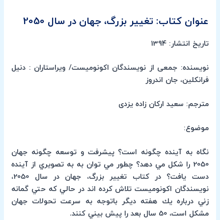
عنوان کتاب: تغییر بزرگ، جهان در سال 2050
تاریخ انتشار: 1394
نویسنده: جمعی از نویسندگان اکونومیست/ ویراستاران : دنیل
فرانکلین، جان اندروز
مترجم: سعید ارکان زاده یزدی
موضوع:
نگاه به آينده چگونه است؟ پيشرفت و توسعه چگونه جهان
2050 را شكل مي دهد؟ چطور مي توان به به تصويري از آينده
دست يافت؟ در كتاب تغيير بزرگ، جهان در سال 2050،
نويسندگان اكونوميست تلاش كرده اند در حالي كه حتي گمانه
زني درباره يك هفته ديگر باتوجه به سرعت تحولات جهان
مشكل است، 50 سال بعد را پيش بيني كنند.