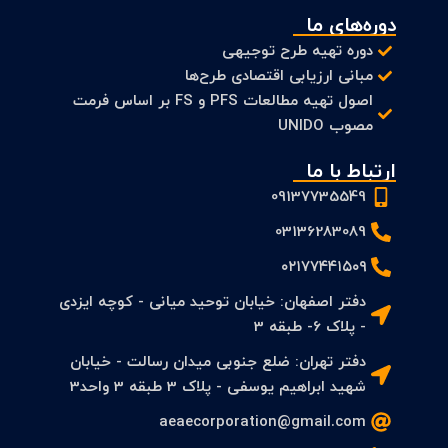
دوره‌های ما
دوره تهیه طرح توجیهی
مبانی ارزیابی اقتصادی طرح‌ها
اصول تهیه مطالعات PFS و FS بر اساس فرمت
مصوب UNIDO
ارتباط با ما
09137735549
03136283089
۰۲۱۷۷۴۴۱۵۰۹
دفتر اصفهان: خیابان توحید میانی - کوچه ایزدی
- پلاک 6- طبقه 3
دفتر تهران: ضلع جنوبی میدان رسالت - خیابان
شهید ابراهیم یوسفی - پلاک 3 طبقه 3 واحد3
aeaecorporation@gmail.com