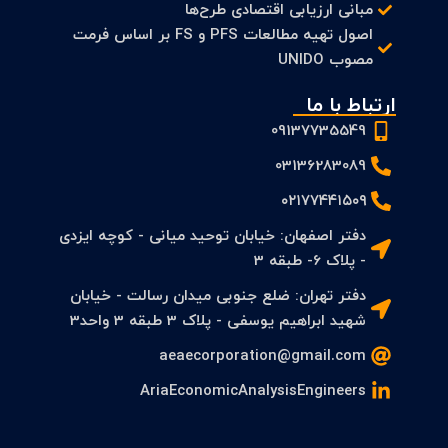
مبانی ارزیابی اقتصادی طرح‌ها
اصول تهیه مطالعات PFS و FS بر اساس فرمت
مصوب UNIDO
ارتباط با ما
09137735549
03136283089
۰۲۱۷۷۴۴۱۵۰۹
دفتر اصفهان: خیابان توحید میانی - کوچه ایزدی
- پلاک 6- طبقه 3
دفتر تهران: ضلع جنوبی میدان رسالت - خیابان
شهید ابراهیم یوسفی - پلاک 3 طبقه 3 واحد3
aeaecorporation@gmail.com
AriaEconomicAnalysisEngineers