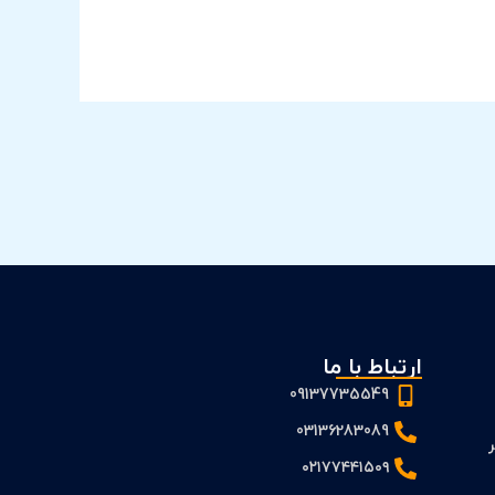
ارتباط با ما
09137735549
03136283089
 PFS و FS بر
۰۲۱۷۷۴۴۱۵۰۹