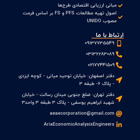
مبانی ارزیابی اقتصادی طرح‌ها
اصول تهیه مطالعات PFS و FS بر اساس فرمت
مصوب UNIDO
ارتباط با ما
09137735549
03136283089
۰۲۱۷۷۴۴۱۵۰۹
دفتر اصفهان: خیابان توحید میانی - کوچه ایزدی
- پلاک 6- طبقه 3
دفتر تهران: ضلع جنوبی میدان رسالت - خیابان
شهید ابراهیم یوسفی - پلاک 3 طبقه 3 واحد3
aeaecorporation@gmail.com
AriaEconomicAnalysisEngineers