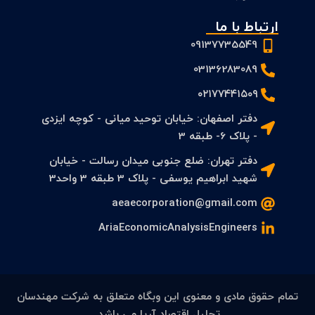
ارتباط با ما
09137735549
03136283089
۰۲۱۷۷۴۴۱۵۰۹
دفتر اصفهان: خیابان توحید میانی - کوچه ایزدی
- پلاک 6- طبقه 3
دفتر تهران: ضلع جنوبی میدان رسالت - خیابان
شهید ابراهیم یوسفی - پلاک 3 طبقه 3 واحد3
aeaecorporation@gmail.com
AriaEconomicAnalysisEngineers
تمام حقوق مادی و معنوی این وبگاه متعلق به شرکت مهندسان
تحلیل اقتصاد آریا می باشد.