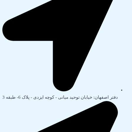
دفتر اصفهان: خیابان توحید میانی - کوچه ایزدی - پلاک 6- طبقه 3